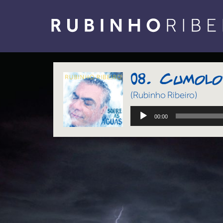
MÚSICAS
BIO
ABOUT
08. Cumolo
SOBRE AS ÁGUAS
MAIS RUBINHO
(Rubinho Ribeiro)
COMO COMPRAR
Tocador
00:00
de
CONTATO
áudio