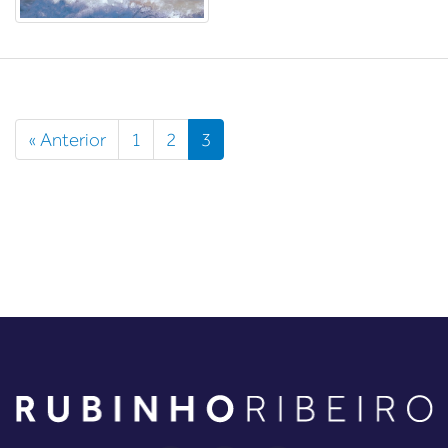
« Anterior
1
2
3