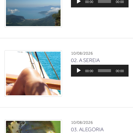
00:00
00:00
de
áudio
10/08/2026
02. A SEREIA
Tocador
00:00
00:00
de
áudio
10/08/2026
03. ALEGORIA