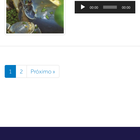
Tocador
00:00
00:00
de
áudio
1
2
Próximo »