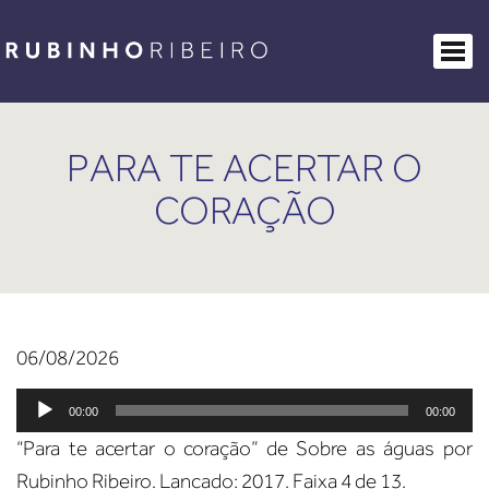
MÚSICAS
BIO
ABOUT
SOBRE AS ÁGUAS
PARA TE ACERTAR O
MAIS RUBINHO
CORAÇÃO
COMO COMPRAR
CONTATO
06/08/2026
Tocador
00:00
00:00
de
“Para te acertar o coração” de Sobre as águas por
áudio
Rubinho Ribeiro. Lançado: 2017. Faixa 4 de 13.